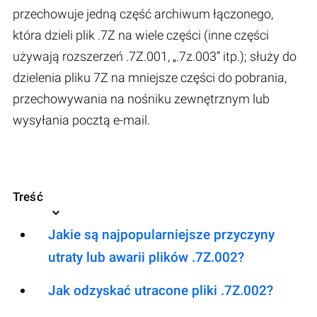
przechowuje jedną część archiwum łączonego,
która dzieli plik .7Z na wiele części (inne części
używają rozszerzeń .7Z.001, „.7z.003” itp.); służy do
dzielenia pliku 7Z na mniejsze części do pobrania,
przechowywania na nośniku zewnętrznym lub
wysyłania pocztą e-mail.
Treść
Jakie są najpopularniejsze przyczyny
utraty lub awarii plików .7Z.002?
Jak odzyskać utracone pliki .7Z.002?