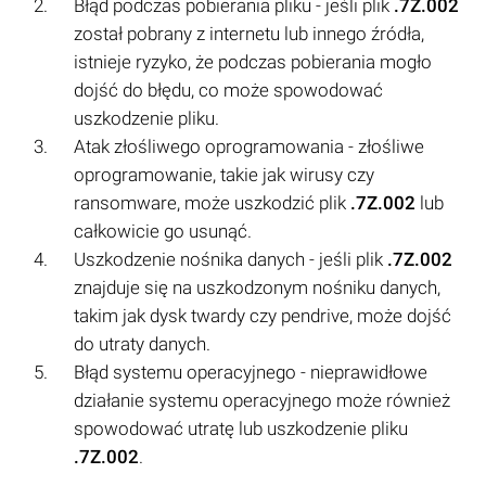
Błąd podczas pobierania pliku - jeśli plik
.7Z.002
został pobrany z internetu lub innego źródła,
istnieje ryzyko, że podczas pobierania mogło
dojść do błędu, co może spowodować
uszkodzenie pliku.
Atak złośliwego oprogramowania - złośliwe
oprogramowanie, takie jak wirusy czy
ransomware, może uszkodzić plik
.7Z.002
lub
całkowicie go usunąć.
Uszkodzenie nośnika danych - jeśli plik
.7Z.002
znajduje się na uszkodzonym nośniku danych,
takim jak dysk twardy czy pendrive, może dojść
do utraty danych.
Błąd systemu operacyjnego - nieprawidłowe
działanie systemu operacyjnego może również
spowodować utratę lub uszkodzenie pliku
.7Z.002
.