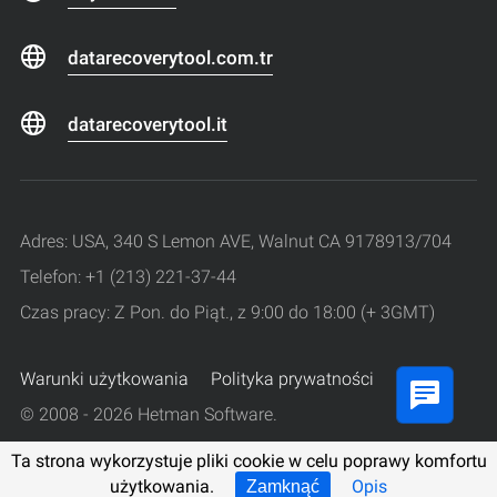
datarecoverytool.com.tr
datarecoverytool.it
Adres: USA, 340 S Lemon AVE, Walnut CA 9178913/704
Telefon: +1 (213) 221-37-44
Czas pracy: Z Pon. do Piąt., z 9:00 do 18:00 (+ 3GMT)
Warunki użytkowania
Polityka prywatności
© 2008 - 2026 Hetman Software.
Wszelkie prawa zastrzeżone.
Ta strona wykorzystuje pliki cookie w celu poprawy komfortu
użytkowania.
Opis
Zamknąć