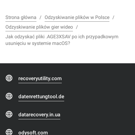
Strona główna
Odzyskiwanie plików w Polsce
Odzyskiwanie plików gier wideo
Jak odzyskać pliki .AGE3XSAV po ich przypadkowym
usunięciu w systemie macOS?
recoveryutility.com
datenrettungtool.de
datarecovery.in.ua
odysoft.com