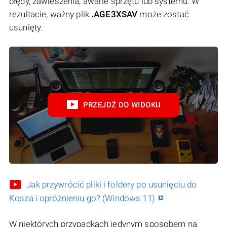
błędy, zawieszenia, awarie sprzętu lub systemu. W
rezultacie, ważny plik
.AGE3XSAV
może zostać
usunięty.
PRZEJDŹ DO WIDOKU
Jak przywrócić pliki i foldery po usunięciu do
Kosza i opróżnieniu go? (Windows 11)
W niektórych przypadkach jedynym sposobem na