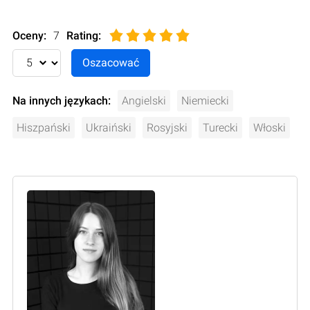
Oceny:
7
Rating
:
Na innych językach:
Angielski
Niemiecki
Hiszpański
Ukraiński
Rosyjski
Turecki
Włoski