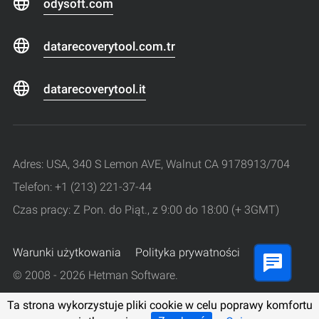
odysoft.com
datarecoverytool.com.tr
datarecoverytool.it
Adres: USA, 340 S Lemon AVE, Walnut CA 9178913/704
Telefon: +1 (213) 221-37-44
Czas pracy: Z Pon. do Piąt., z 9:00 do 18:00 (+ 3GMT)
Warunki użytkowania
Polityka prywatności
© 2008 - 2026 Hetman Software.
Wszelkie prawa zastrzeżone.
Ta strona wykorzystuje pliki cookie w celu poprawy komfortu