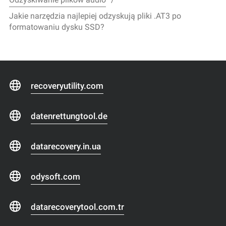
Jakie narzędzia najlepiej odzyskują pliki .AT3 po
formatowaniu dysku SSD?
recoveryutility.com
datenrettungtool.de
datarecovery.in.ua
odysoft.com
datarecoverytool.com.tr