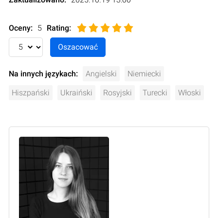
Oceny:
5
Rating
:
Na innych językach:
Angielski
Niemiecki
Hiszpański
Ukraiński
Rosyjski
Turecki
Włoski