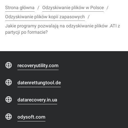
Strona główna
Odzyskiwanie plików w Polsce
Odzyskiwanie plików kopii zapasowych
Jakie programy pozwalają na odzyskiwanie plików .ATI z
partycji po formacie?
recoveryutility.com
datenrettungtool.de
datarecovery.in.ua
odysoft.com