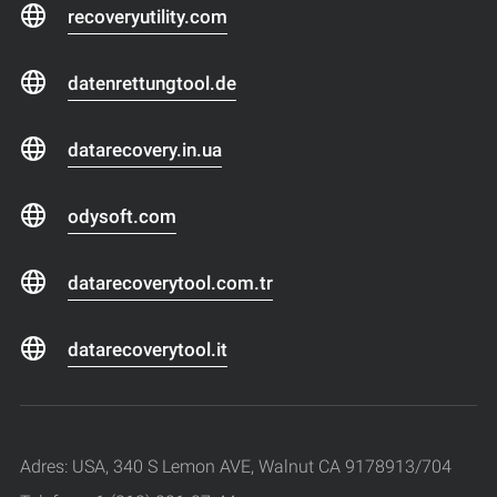
recoveryutility.com
datenrettungtool.de
datarecovery.in.ua
odysoft.com
datarecoverytool.com.tr
datarecoverytool.it
Adres: USA, 340 S Lemon AVE, Walnut CA 9178913/704