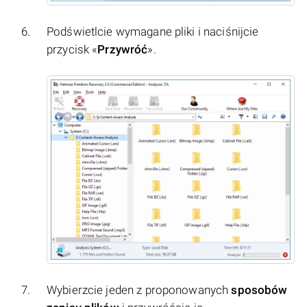
Podświetlcie wymagane pliki i naciśnijcie
przycisk «
Przywróć
».
Wybierzcie jeden z proponowanych
sposobów