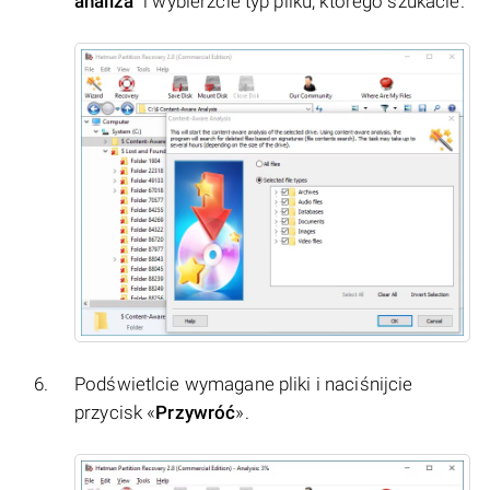
analiza
" i wybierzcie typ pliku, którego szukacie.
Podświetlcie wymagane pliki i naciśnijcie
przycisk «
Przywróć
».