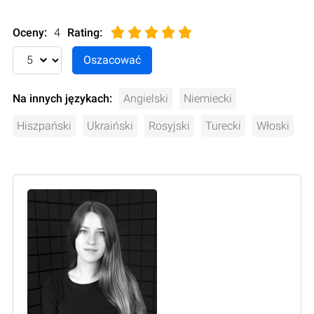
Oceny:
4
Rating
:
Na innych językach:
Angielski
Niemiecki
Hiszpański
Ukraiński
Rosyjski
Turecki
Włoski