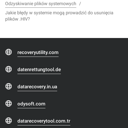
Odzyskiwanie plików systemowych
Jakie błędy w systemie mogą prowadzić do usunięcia
plików .HIV?
recoveryutility.com
datenrettungtool.de
datarecovery.in.ua
odysoft.com
datarecoverytool.com.tr