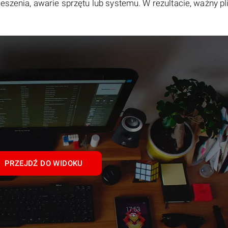
eszenia, awarie sprzętu lub systemu. W rezultacie, ważny pl
PRZEJDŹ DO WIDOKU