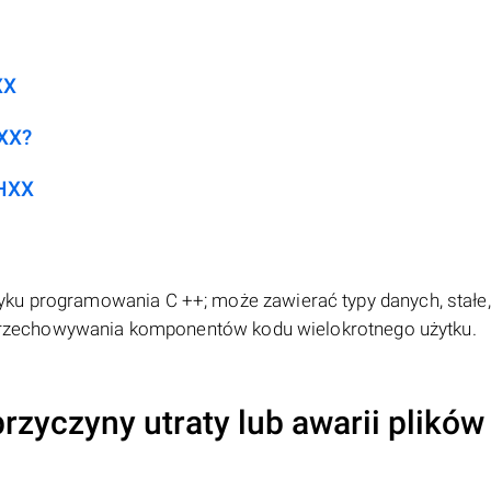
XX
HXX?
.HXX
ku programowania C ++; może zawierać typy danych, stałe,
 i przechowywania komponentów kodu wielokrotnego użytku.
rzyczyny utraty lub awarii plików