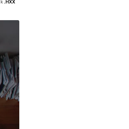
ik
.HXX