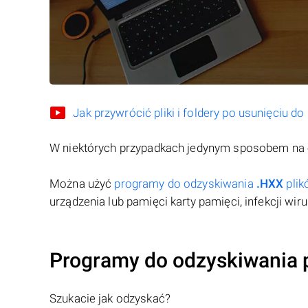
Jak przywrócić pliki i foldery po usunięciu d
W niektórych przypadkach jedynym sposobem na 
Można użyć
programy do odzyskiwania
.HXX
plik
urządzenia lub pamięci karty pamięci, infekcji wi
Programy do odzyskiwania 
Szukacie jak odzyskać?