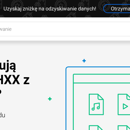
Uzyskaj zniżkę na odzyskiwanie danych!
Otrzym
ują
HXX z
?
du