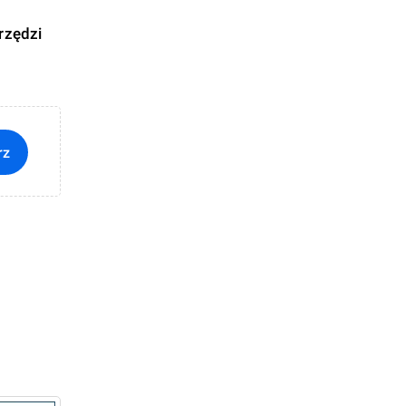
rzędzi
rz
i