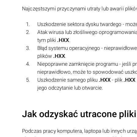
Najczęstszymi przyczynami utraty lub awarii plik
Uszkodzenie sektora dysku twardego - moż
Atak wirusa lub złośliwego oprogramowania
tym pliki
.HXX
.
Błąd systemu operacyjnego - nieprawidłow
plików
.HXX
.
Niepoprawne zamknięcie programu - jeśli pr
nieprawidłowo, może to spowodować uszkod
Uszkodzenie samego pliku
.HXX
- plik
.HXX
jego odczytanie lub otwarcie.
Jak odzyskać utracone plik
Podczas pracy komputera, laptopa lub innych urzą