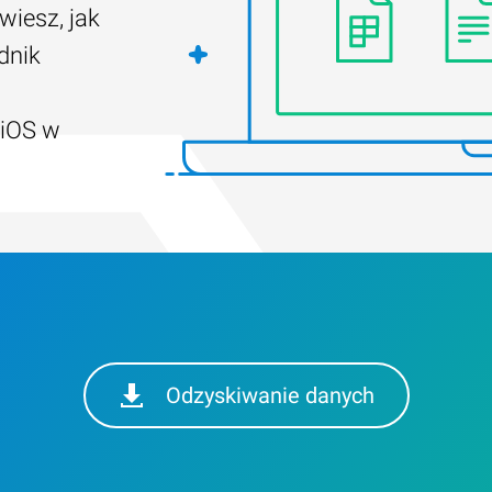
wiesz, jak
dnik
 iOS w
Odzyskiwanie danych