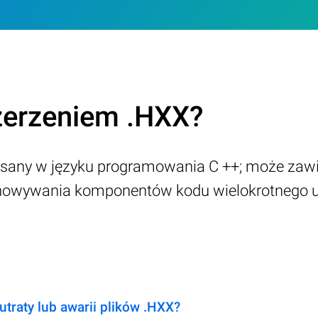
szerzeniem .HXX?
any w języku programowania C ++; może zawier
zechowywania komponentów kodu wielokrotnego u
utraty lub awarii plików .HXX?