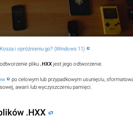
o Kosza i opróżnieniu go? (Windows 11)
odtworzenie pliku
.HXX
jest jego odtworzenie.
ów
po celowym lub przypadkowym usunięciu, sformatow
rusowej, awarii lub wyczyszczeniu pamięci.
plików .HXX