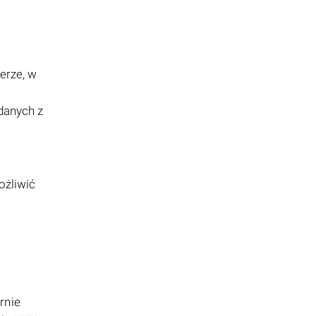
erze, w
danych z
ożliwić
rnie