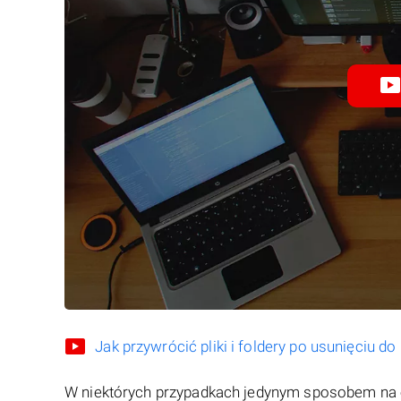
Jak przywrócić pliki i foldery po usunięciu d
W niektórych przypadkach jedynym sposobem na 