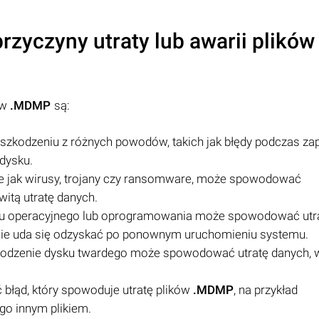
rzyczyny utraty lub awarii plików
ów
.MDMP
są:
zkodzeniu z różnych powodów, takich jak błędy podczas zap
dysku.
ie jak wirusy, trojany czy ransomware, może spowodować
witą utratę danych.
mu operacyjnego lub oprogramowania może spowodować utr
h nie uda się odzyskać po ponownym uruchomieniu systemu.
kodzenie dysku twardego może spowodować utratę danych, 
 błąd, który spowoduje utratę plików
.MDMP
, na przykład
go innym plikiem.