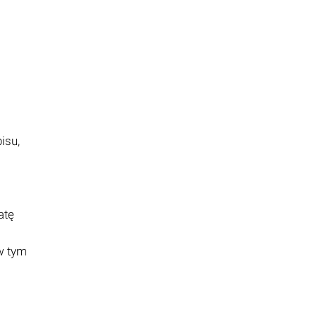
isu,
atę
w tym