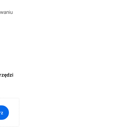
owaniu
rzędzi
rz