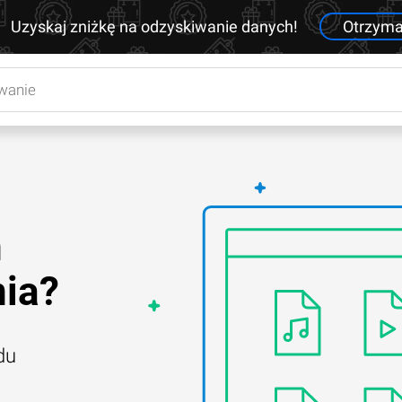
Uzyskaj zniżkę na odzyskiwanie danych!
Otrzym
h
nia?
du