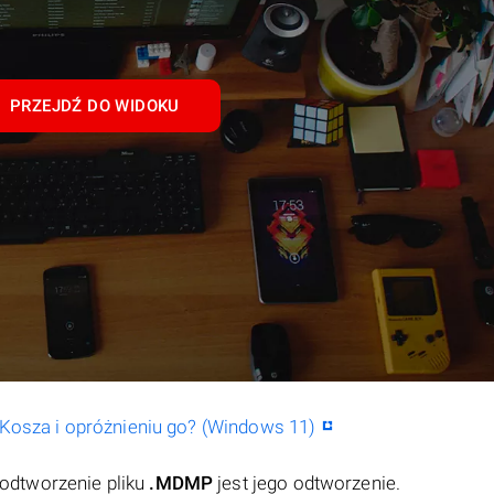
PRZEJDŹ DO WIDOKU
o Kosza i opróżnieniu go? (Windows 11)
odtworzenie pliku
.MDMP
jest jego odtworzenie.