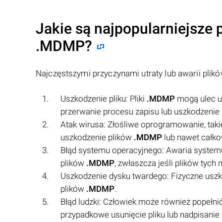
Jakie są najpopularniejsze p
.MDMP
?
Najczęstszymi przyczynami utraty lub awarii plik
Uszkodzenie pliku: Pliki
.MDMP
mogą ulec us
przerwanie procesu zapisu lub uszkodzenie 
Atak wirusa: Złośliwe oprogramowanie, tak
uszkodzenie plików
.MDMP
lub nawet całko
Błąd systemu operacyjnego: Awaria syste
plików
.MDMP
, zwłaszcza jeśli plików tyc
Uszkodzenie dysku twardego: Fizyczne usz
plików
.MDMP
.
Błąd ludzki: Człowiek może również popełnić
przypadkowe usunięcie pliku lub nadpisanie 