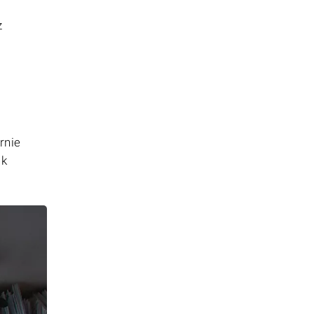
z
rnie
ik