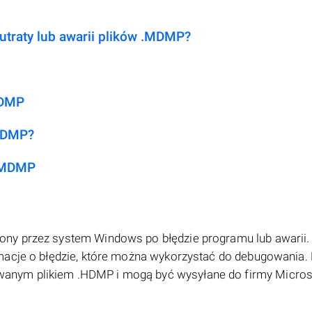
 utraty lub awarii plików .MDMP?
MDMP
.MDMP?
 .MDMP
ny przez system Windows po błędzie programu lub awarii.
acje o błędzie, które można wykorzystać do debugowania. P
anym plikiem .HDMP i mogą być wysyłane do firmy Micros