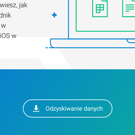
wiesz, jak
dnik
 w
 iOS w
Odzyskiwanie danych