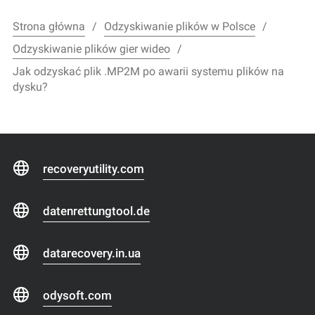
Strona główna
Odzyskiwanie plików w Polsce
Odzyskiwanie plików gier wideo
Jak odzyskać plik .MP2M po awarii systemu plików na
dysku?
recoveryutility.com
datenrettungtool.de
datarecovery.in.ua
odysoft.com