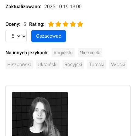
Zaktualizowano:
2025.10.19 13:00
Oceny:
5
Rating
:
Na innych językach:
Angielski
Niemiecki
Hiszpański
Ukraiński
Rosyjski
Turecki
Włoski