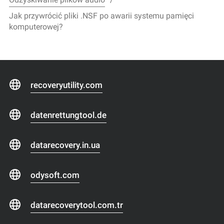
Jak przywrócić pliki .NSF po awarii systemu pamięci
komputerowej?
recoveryutility.com
datenrettungtool.de
datarecovery.in.ua
odysoft.com
datarecoverytool.com.tr