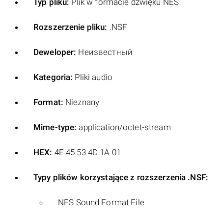
Typ pliku:
Plik w formacie dźwięku NES
Rozszerzenie pliku:
.NSF
Deweloper:
Неизвестный
Kategoria:
Pliki audio
Format:
Nieznany
Mime-type:
application/octet-stream
HEX:
4E 45 53 4D 1A 01
Typy plików korzystające z rozszerzenia .NSF:
NES Sound Format File