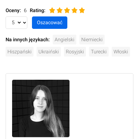
Oceny:
6
Rating
:
Na innych językach:
Angielski
Niemiecki
Hiszpański
Ukraiński
Rosyjski
Turecki
Włoski