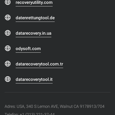
recoveryutility.com
datenrettungtool.de
datarecovery.in.ua
odysoft.com
datarecoverytool.com.tr
datarecoverytool.it
Adres: USA, 340 S Lemon AVE, Walnut CA 9178913/704
Telefon: +1 (213) 221-37-44