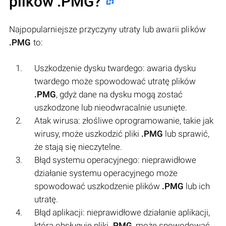
plików
.PMG
?
Najpopularniejsze przyczyny utraty lub awarii plików
.PMG
to:
Uszkodzenie dysku twardego: awaria dysku
twardego może spowodować utratę plików
.PMG
, gdyż dane na dysku mogą zostać
uszkodzone lub nieodwracalnie usunięte.
Atak wirusa: złośliwe oprogramowanie, takie jak
wirusy, może uszkodzić pliki
.PMG
lub sprawić,
że stają się nieczytelne.
Błąd systemu operacyjnego: nieprawidłowe
działanie systemu operacyjnego może
spowodować uszkodzenie plików
.PMG
lub ich
utratę.
Błąd aplikacji: nieprawidłowe działanie aplikacji,
która obsługuje pliki
.PMG
, może spowodować