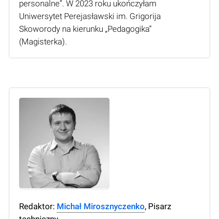
personalne”. W 2023 roku ukończyłam
Uniwersytet Perejasławski im. Grigorija
Skoworody na kierunku „Pedagogika”
(Мagisterka).
Redaktor:
Michał Mirosznyczenko
, Pisarz
techniczny