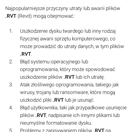
Najpopularniejsze przyczyny utraty lub awarii plików
.RVT
(Revit) mogą obejmować:
Uszkodzenie dysku twardego lub inny rodzaj
fizycznej awarii sprzętu komputerowego, co
może prowadzić do utraty danych, w tym plików
.RVT
.
Błąd systemu operacyjnego lub
oprogramowania, który może spowodować
uszkodzenie plików
.RVT
lub ich utratę.
Atak złośliwego oprogramowania, takiego jak
wirusy, trojany lub ransomware, które mogą
uszkodzić pliki
.RVT
lub je usunąć.
Błąd użytkownika, taki jak przypadkowe usunięcie
plików
.RVT
, nadpisanie ich innymi plikami lub
nieumyślne formatowanie dysku.
Problemy z zapisywaniem plików
.RVT
na