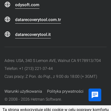
odysoft.com
datarecoverytool.com.tr
datarecoverytool.it
Adres: USA, 340 S Lemon AVE, Walnut CA 9178913/704
Telefon: +1 (213) 221-37-44
Czas pracy: Z Pon. do Piąt., z 9:00 do 18:00 (+ 3GMT)
Warunki użytkowania
Polityka prywatności
© 2008 - 2026 Hetman Software.
Wszelkie prawa zastrzeżone.
Ta strona wykorzystuje pliki cookie w celu poprawy komfortu