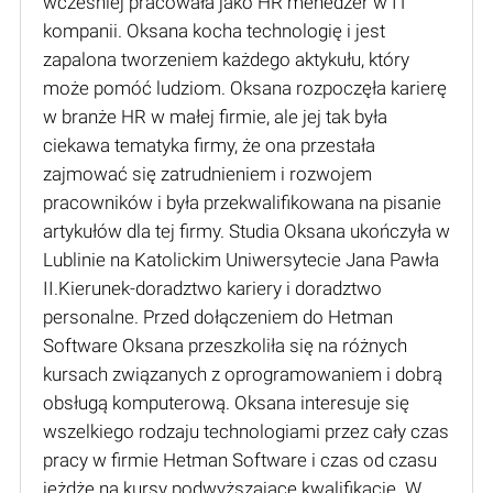
wcześniej pracowała jako HR menedżer w IT
kompanii. Oksana kocha technologię i jest
zapalona tworzeniem każdego aktykułu, który
może pomóć ludziom. Oksana rozpoczęła karierę
w branże HR w małej firmie, ale jej tak była
ciekawa tematyka firmy, że ona przestała
zajmować się zatrudnieniem i rozwojem
pracowników i była przekwalifikowana na pisanie
artykułów dla tej firmy. Studia Oksana ukończyła w
Lublinie na Katolickim Uniwersytecie Jana Pawła
II.Kierunek-doradztwo kariery i doradztwo
personalne. Przed dołączeniem do Hetman
Software Oksana przeszkoliła się na różnych
kursach związanych z oprogramowaniem i dobrą
obsługą komputerową. Oksana interesuje się
wszelkiego rodzaju technologiami przez cały czas
pracy w firmie Hetman Software i czas od czasu
jeżdże na kursy podwyższające kwalifikację. W