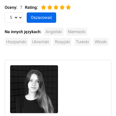
Oceny:
7
Rating
:
Na innych językach:
Angielski
Niemiecki
Hiszpański
Ukraiński
Rosyjski
Turecki
Włoski