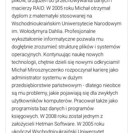
plików, urządzeń do przechowywania danych i
macierzy RAID. W 2005 roku Michał otrzymał
dyplom z matematyki stosowanej na
Wschodnioukraińskim Uniwersytecie Narodowym
im. Wołodymyra Dahlia. Profesjonalne
wykształcenie informatyczne pozwala mu
dogłębnie zrozumieć strukturę plików i systemów
operacyjnych. Kontynuując naukę nowych
technologii, chętnie dzieli się nowymi odkryciami!
Michał Mirosznyczenko rozpoczynał karierę jako
administrator systemu w dużym
przedsiębiorstwie państwowym - dlatego nieobce
są mu problemy, jakie pojawiają się dla zwykłych
użytkowników komputerów. Pracował także jako
programista baz danych i programów
księgowych. W 2008 roku został jednym z
założycieli Hetman Software. W 2005 roku
ukończył Wschodnioukraiński Uniwersytet