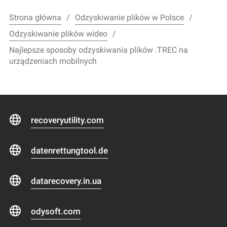
Strona główna
Odzyskiwanie plików w Polsce
Odzyskiwanie plików wideo
Najlepsze sposoby odzyskiwania plików .TREC na
urządzeniach mobilnych
recoveryutility.com
datenrettungtool.de
datarecovery.in.ua
odysoft.com