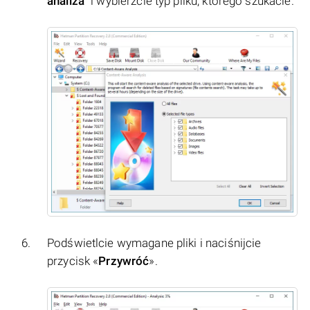
analiza
" i wybierzcie typ pliku, którego szukacie.
Podświetlcie wymagane pliki i naciśnijcie
przycisk «
Przywróć
».