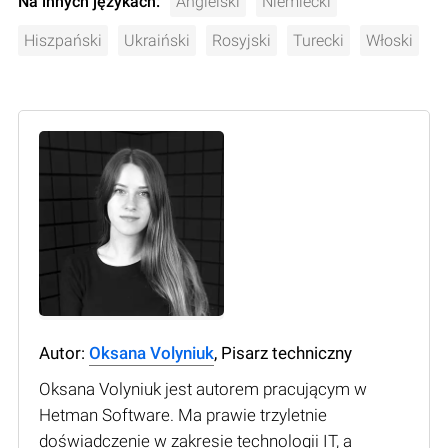
Na innych językach:
Angielski
Niemiecki
Hiszpański
Ukraiński
Rosyjski
Turecki
Włoski
Autor:
Oksana Volyniuk
, Pisarz techniczny
Oksana Volyniuk jest autorem pracującym w
Hetman Software. Ma prawie trzyletnie
doświadczenie w zakresie technologii IT, a