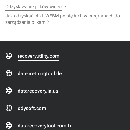
Odzyskiwanie plików wideo
Jak odzyskać pliki .WEBM po błędach w programach do
zarządzania plikami?
recoveryutility.com
datenrettungtool.de
datarecovery.in.ua
odysoft.com
datarecoverytool.com.tr