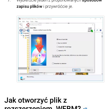
Wybierzcie jeden z proponowanych
sposobów
zapisu plików
i przywróćcie je.
Jak otworzyć plik z
rozszerzeniem .WEBM?