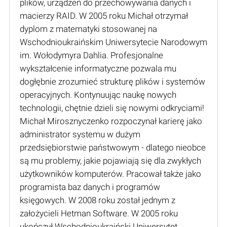
plików, urządzeń do przechowywania danych i
macierzy RAID. W 2005 roku Michał otrzymał
dyplom z matematyki stosowanej na
Wschodnioukraińskim Uniwersytecie Narodowym
im. Wołodymyra Dahlia. Profesjonalne
wykształcenie informatyczne pozwala mu
dogłębnie zrozumieć strukturę plików i systemów
operacyjnych. Kontynuując naukę nowych
technologii, chętnie dzieli się nowymi odkryciami!
Michał Mirosznyczenko rozpoczynał karierę jako
administrator systemu w dużym
przedsiębiorstwie państwowym - dlatego nieobce
są mu problemy, jakie pojawiają się dla zwykłych
użytkowników komputerów. Pracował także jako
programista baz danych i programów
księgowych. W 2008 roku został jednym z
założycieli Hetman Software. W 2005 roku
ukończył Wschodnioukraiński Uniwersytet