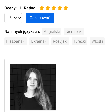
Oceny:
1
Rating
:
Na innych językach:
Angielski
Niemiecki
Hiszpański
Ukraiński
Rosyjski
Turecki
Włoski