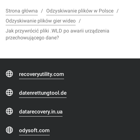
Strona główna
Odzyskiwanie plików w Polsce
Odzyskiwanie plików gier wideo
Jak przywrócić pliki .WLD po awarii urządzenia
przechowującego dane?
recoveryutility.com
datenrettungtool.de
datarecovery.in.ua
odysoft.com