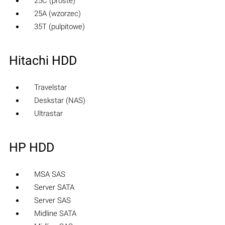
25C (proste)
25A (wzorzec)
35T (pulpitowe)
Hitachi HDD
Travelstar
Deskstar (NAS)
Ultrastar
HP HDD
MSA SAS
Server SATA
Server SAS
Midline SATA