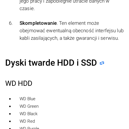
jego pracy i zapobiegnie utracie danych w
czasie.
Skompletowanie
. Ten element może
obejmować ewentualną obecność interfejsu lub
kabli zasilających, a także gwarancji i serwisu.
Dyski twarde HDD i SSD
WD HDD
WD Blue
WD Green
WD Black
WD Red
WD Purple