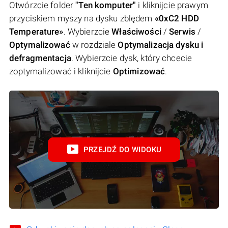
Otwórzcie folder
"Ten komputer"
i kliknijcie prawym
przyciskiem myszy na dysku zblędem
«0xC2 HDD
Temperature»
. Wybierzcie
Właściwości
/
Serwis
/
Optymalizować
w rozdziale
Optymalizacja dysku i
defragmentacja
. Wybierzcie dysk, który chcecie
zoptymalizować i kliknijcie
Optimizować
.
PRZEJDŹ DO WIDOKU