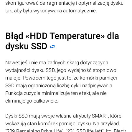
skonfigurować defragmentację i optymalizację dysku
tak, aby była wykonywana automatycznie.
Błąd «HDD Temperature» dla
dysku SSD
Nawet jeśli nie ma żadnych skarg dotyczących
wydajności dysku SSD, jego wydajność stopniowo
maleje. Powodem tego jest to, że komórki pamięci
SSD mają ograniczoną liczbę cykli nadpisywania.
Funkcja zużycia minimalizuje ten efekt, ale nie
eliminuje go całkowicie.
Dyski SSD mają swoje własne atrybuty SMART, które
wskazują stan komórek pamięci dysku. Na przykład,
"209 Remaining Drive Life", "231 SSD life left", itd. Błędy