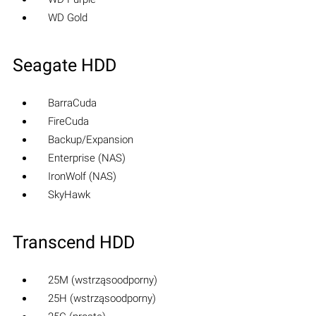
WD Gold
Seagate HDD
BarraCuda
FireCuda
Backup/Expansion
Enterprise (NAS)
IronWolf (NAS)
SkyHawk
Transcend HDD
25M (wstrząsoodporny)
25H (wstrząsoodporny)