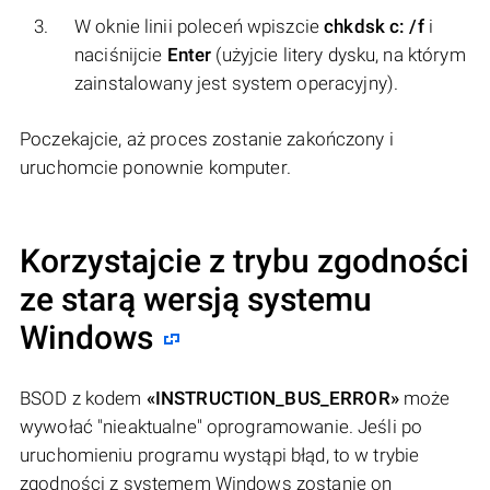
W oknie linii poleceń wpiszcie
chkdsk c: /f
i
naciśnijcie
Enter
(użyjcie litery dysku, na którym
zainstalowany jest system operacyjny).
Poczekajcie, aż proces zostanie zakończony i
uruchomcie ponownie komputer.
Korzystajcie z trybu zgodności
ze starą wersją systemu
Windows
BSOD z kodem
«INSTRUCTION_BUS_ERROR»
może
wywołać "nieaktualne" oprogramowanie. Jeśli po
uruchomieniu programu wystąpi błąd, to w trybie
zgodności z systemem Windows zostanie on