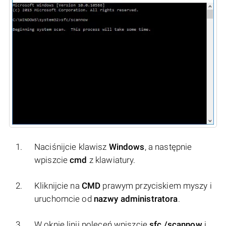
Naciśnijcie klawisz
Windows
, a następnie
wpiszcie
cmd
z klawiatury.
Kliknijcie na
CMD
prawym przyciskiem myszy i
uruchomcie od
nazwy administratora
.
W oknie linii poleceń wpiszcie
sfc /scannow
i