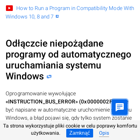
How to Run a Program in Compatibility Mode With
Windows 10, 8 and 7
Odłączcie niepożądane
programy od automatycznego
uruchamiania systemu
Windows
Oprogramowanie wywołujące
«INSTRUCTION_BUS_ERROR» (0x0000002F)
może
być napisane w automatyczne uruchomienie systemu
Windows, a błąd pojawi się, gdy tylko system zostanie
uruchomiony bez twojego udziału. Możecie usunąć
Ta strona wykorzystuje pliki cookie w celu poprawy komfortu
użytkowania.
Opis
Zamknąć
programy z
automatycznego uruchamiania
za