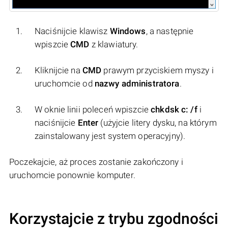
Naciśnijcie klawisz
Windows
, a następnie
wpiszcie
CMD
z klawiatury.
Kliknijcie na
CMD
prawym przyciskiem myszy i
uruchomcie od
nazwy administratora
.
W oknie linii poleceń wpiszcie
chkdsk c: /f
i
naciśnijcie
Enter
(użyjcie litery dysku, na którym
zainstalowany jest system operacyjny).
Poczekajcie, aż proces zostanie zakończony i
uruchomcie ponownie komputer.
Korzystajcie z trybu zgodności