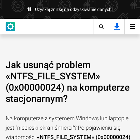
Uzyskaj zniżkę na odzyskiwanie danych!
Jak usunąć problem
«NTFS_FILE_SYSTEM»
(0x00000024) na komputerze
stacjonarnym?
Na komputerze z systemem Windows lub laptopie
jest "niebieski ekran śmierci"? Po pojawieniu się
wiadomości
«NTFS_FILE_SYSTEM» (0x00000024)