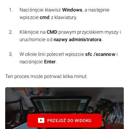
Naciśnijcie klawisz
Windows
, a następnie
wpiszcie
cmd
z klawiatury.
Kliknijcie na
CMD
prawym przyciskiem myszy i
uruchomcie od
nazwy administratora
.
W oknie linii poleceń wpiszcie
sfc /scannow
i
naciśnijcie
Enter
.
Ten proces może potrwać kilka minut.
PRZEJDŹ DO WIDOKU