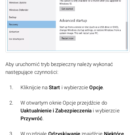
Aby uruchomić tryb bezpieczny należy wykonać
następujące czynności:
Kliknijcie na
Start
i wybierzcie
Opcje
.
W otwartym oknie Opcje przejdźcie do
Uaktualnienie i Zabezpieczenia
i wybierzcie
Przywróć
.
W rozdziale
Odzyskiwanie
znajdźcie
Niektóre