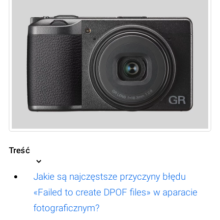
Treść
Jakie są najczęstsze przyczyny błędu
«Failed to create DPOF files» w aparacie
fotograficznym?