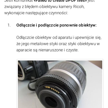
Jeśli komunikat
«Failed to create DPOF files»
jest
związany z błędem obiektywu kamery Ricoh,
wykonajcie następujące czynności:
Odłączcie i podłączcie ponownie obiektyw:
Odłączcie obiektyw od aparatu i upewnijcie się,
że jego metalowe styki oraz styki obiektywu w
aparacie są nienaruszone i czyste.