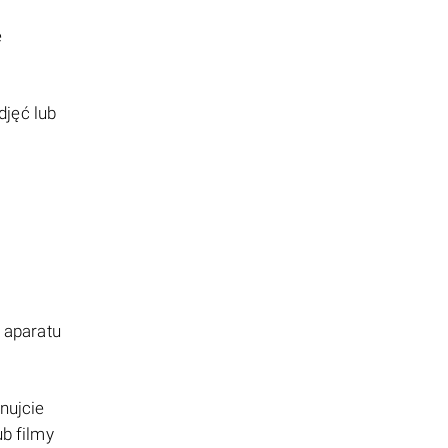
e
djęć lub
 aparatu
nujcie
ub filmy