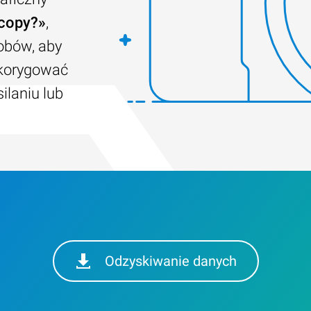
 copy?»
,
obów, aby
skorygować
ilaniu lub
Odzyskiwanie danych