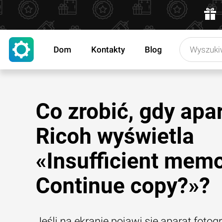
Dom
Kontakty
Blog
Co zrobić, gdy apa
Ricoh wyświetla
«Insufficient memo
Continue copy?»?
Jeśli na ekranie pojawi się aparat fotog