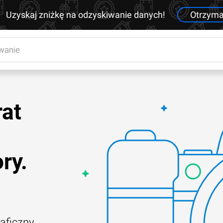
Uzyskaj zniżkę na odzyskiwanie danych!
Otrzym
rat
ry.
raficzny