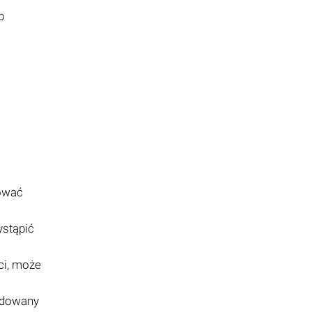
b
uować
ystąpić
ci, może
odowany