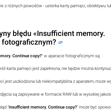
e z różnych powodów - usterka karty pamięci, obiektywu lu
yny błędu «
Insufficient memory.
e fotograficznym?
emory. Continue copy?
" w aparacie fotograficznym są:
jeśli karta pamięci jest zapełniona, nie będzie można kontyn
ięci jest uszkodzona lub niekompatybilna z aparatem, może w
i zdjęcia są zapisywane w formacie RAW lub w wysokiej jakoś
łąd "
Insufficient memory. Continue copy?
" może być spow