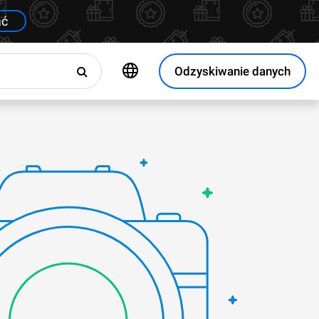
ać
Odzyskiwanie danych