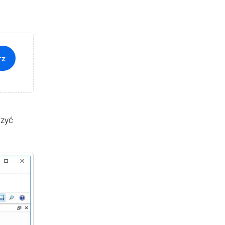
rz
czyć