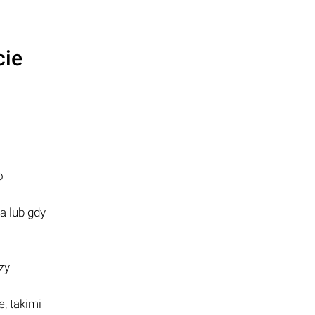
cie
o
a lub gdy
zy
, takimi