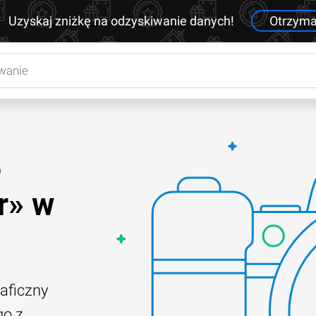
Uzyskaj zniżkę na odzyskiwanie danych!
Otrzym
e
r» w
raficzny
go z