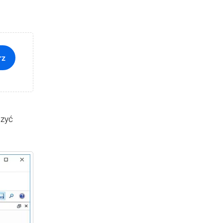
rz
czyć