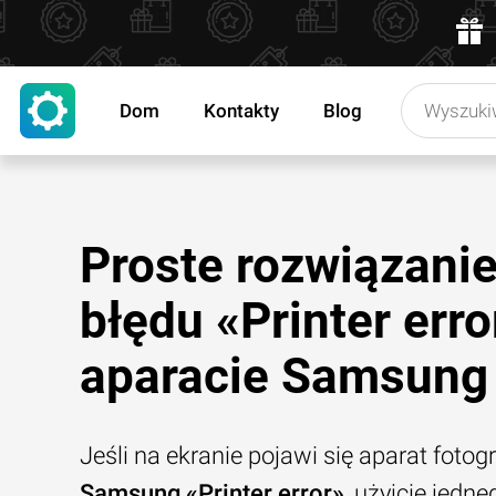
Dom
Kontakty
Blog
Proste rozwiązani
błędu «Printer erro
aparacie Samsung
Jeśli na ekranie pojawi się aparat fotog
Samsung «Printer error»
, użyjcie jedne