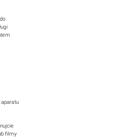
 do
ługi
entem
 aparatu
nujcie
ub filmy