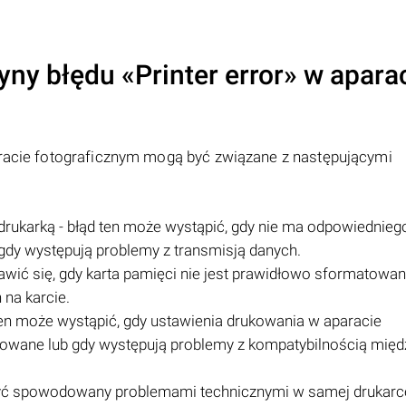
yny błędu «
Printer error
» w apara
racie fotograficznym mogą być związane z następującymi
rukarką - błąd ten może wystąpić, gdy nie ma odpowiednieg
gdy występują problemy z transmisją danych.
awić się, gdy karta pamięci nie jest prawidłowo sformatowan
na karcie.
ten może wystąpić, gdy ustawienia drukowania w aparacie
rowane lub gdy występują problemy z kompatybilnością międ
być spowodowany problemami technicznymi w samej drukarce