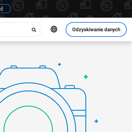
ać
Odzyskiwanie danych