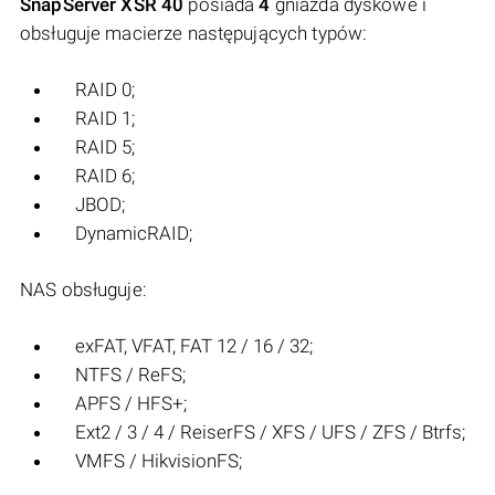
SnapServer XSR 40
posiada
4
gniazda dyskowe i
obsługuje macierze następujących typów:
RAID 0;
RAID 1;
RAID 5;
RAID 6;
JBOD;
DynamicRAID;
NAS obsługuje:
exFAT, VFAT, FAT 12 / 16 / 32;
NTFS / ReFS;
APFS / HFS+;
Ext2 / 3 / 4 / ReiserFS / XFS / UFS / ZFS / Btrfs;
VMFS / HikvisionFS;