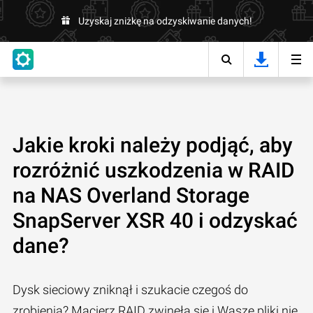
Uzyskaj zniżkę na odzyskiwanie danych!
Jakie kroki należy podjąć, aby
rozróżnić uszkodzenia w RAID
na NAS Overland Storage
SnapServer XSR 40 i odzyskać
dane?
Dysk sieciowy zniknął i szukacie czegoś do
zrobienia? Macierz RAID zwinęła się i Wasze pliki nie