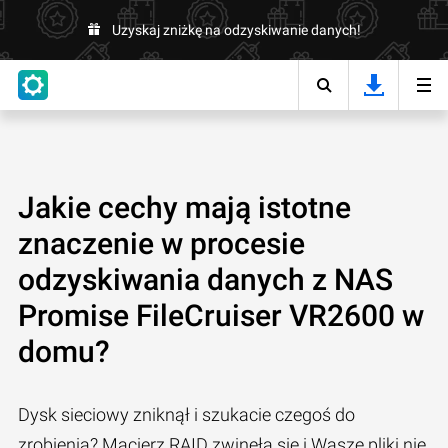
Uzyskaj zniżkę na odzyskiwanie danych!
Jakie cechy mają istotne
znaczenie w procesie
odzyskiwania danych z NAS
Promise FileCruiser VR2600 w
domu?
Dysk sieciowy zniknął i szukacie czegoś do
zrobienia? Macierz RAID zwinęła się i Wasze pliki nie