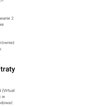
ch
ywanie 2
nie
również
w.
traty
(Virtual
c w
wodować