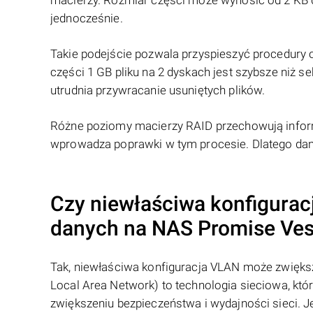
macierzy. Rozmiar części może wynosić od 2 KB d
jednocześnie.
Takie podejście pozwala przyspieszyć procedury 
części 1 GB pliku na 2 dyskach jest szybsze niż 
utrudnia przywracanie usuniętych plików.
Różne poziomy macierzy RAID przechowują infor
wprowadza poprawki w tym procesie. Dlatego da
Czy niewłaściwa konfigurac
danych na NAS
Promise
Ves
Tak, niewłaściwa konfiguracja VLAN może zwięks
Local Area Network) to technologia sieciowa, któ
zwiększeniu bezpieczeństwa i wydajności sieci. 