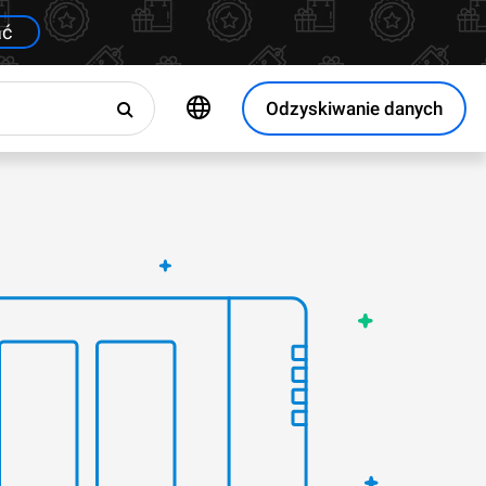
ać
Odzyskiwanie danych