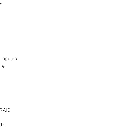
w
komputera
ie
.
RAID.
rdzo