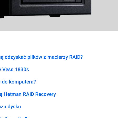
ą odzyskać plików z macierzy RAID?
e Vess 1830s
je do komputera?
ą Hetman RAID Recovery
azu dysku