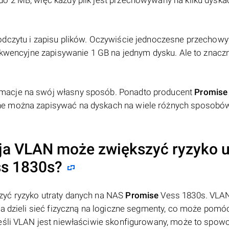
o 2 MB, więc każdy plik jest przechowywany na kilku dyska
odczytu i zapisu plików. Oczywiście jednoczesne przechow
sekwencyjne zapisywanie 1 GB na jednym dysku. Ale to znacz
macje na swój własny sposób. Ponadto producent
Promise
ne można zapisywać na dyskach na wiele różnych sposobó
ja VLAN może zwiększyć ryzyko u
s 1830s?
zyć ryzyko utraty danych na NAS
Promise
Vess 1830s. VLAN 
ra dzieli sieć fizyczną na logiczne segmenty, co może pomó
Jeśli VLAN jest niewłaściwie skonfigurowany, może to spo