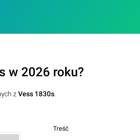
s w 2026 roku?
nych z
Vess 1830s
.
Treść