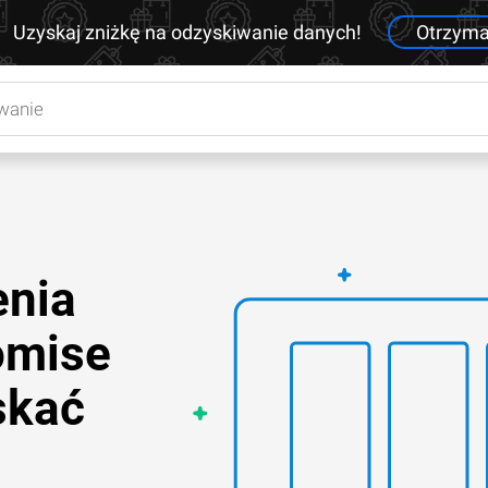
Uzyskaj zniżkę na odzyskiwanie danych!
Otrzym
enia
omise
skać