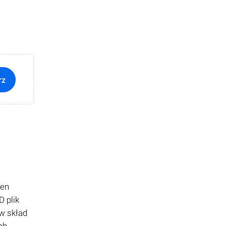
rz
ten
 plik
w skład