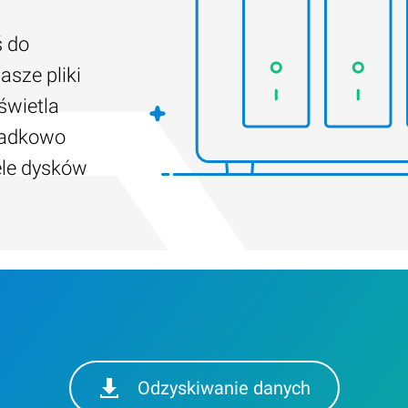
ś do
asze pliki
świetla
padkowo
ele dysków
Odzyskiwanie danych