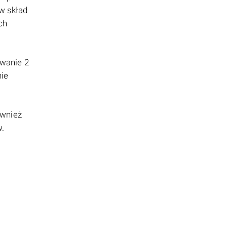
w skład
ch
ywanie 2
nie
wnież
w.