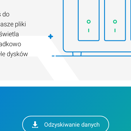
ś do
asze pliki
świetla
padkowo
ele dysków
Odzyskiwanie danych