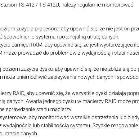
Station TS-412 / TS-412U, należy regularnie monitorować
ziom zużycia procesora, aby upewnić się, że nie jest on prz
powolnienie systemu i potencjalną utratę danych.
cie pamięci RAM, aby upewnić się, że jest wystarczająca il
M może prowadzić do problemów z wydajnością i stabilnośc
poziom zużycia dysku, aby upewnić się, że nie zbliża się do 
ku może uniemożliwić zapisywanie nowych danych i spowod
erzy RAID, aby upewnić się, że wszystkie dyski działają popr
ią danych. Awaria jednego dysku w macierzy RAID może pr
rne sprawdzanie stanu macierzy.
systemowe, aby monitorować wszelkie ostrzeżenia lub błędy,
wydajnością lub stabilnością systemu. Szybkie reagowanie
 utracie danych.