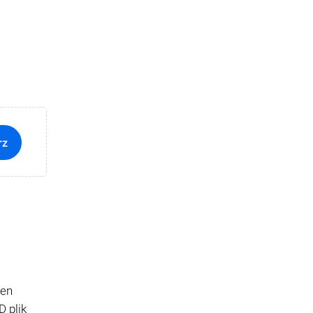
rz
ten
 plik