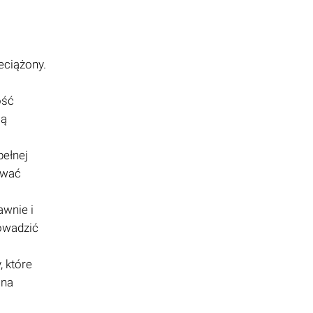
eciążony.
ość
ią
pełnej
ować
awnie i
owadzić
 które
 na