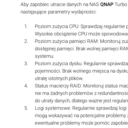
Aby zapobiec utracie danych na NAS
QNAP
Turbo 
następujące parametry wydajności:
Poziom zużycia CPU: Sprawdzaj regularnie po
Wysokie obciążenie CPU może spowodować s
Poziom zużycia pamięci RAM: Monitoruj zuży
dostępnej pamięci. Brak wolnej pamięci RA
systemu.
Poziom zużycia dysku: Regularnie sprawdzaj 
pojemności. Brak wolnego miejsca na dys
utratę istotnych plików.
Status macierzy RAID: Monitoruj status maci
nie ma żadnych problemów z redundantnośc
do utraty danych, dlatego ważne jest regula
Logi systemowe: Regularnie sprawdzaj logi 
mogą wskazywać na potencjalne problemy z 
ewentualne problemy może pomóc zapobiec