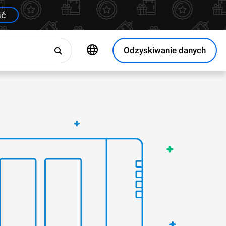
ać
Odzyskiwanie danych