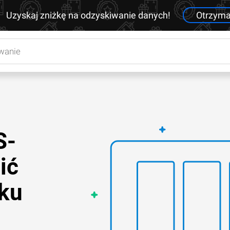
Uzyskaj zniżkę na odzyskiwanie danych!
Otrzym
S-
ić
lku