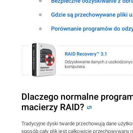
Bezpieczne odzyskiwanie z obr
Gdzie są przechowywane pliki 
Porównanie programów do odzy
RAID Recovery™ 3.1
Odzyskiwanie danych z uszkodzonych 
komputera.
Dlaczego normalne program
macierzy RAID?
Tradycyjne dyski twarde przechowują dane użytkow
sposób cały plik jest całkowicie przechowywany 