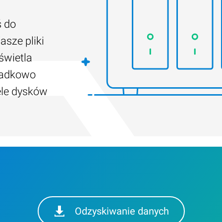
ś do
asze pliki
świetla
padkowo
ele dysków
Odzyskiwanie danych