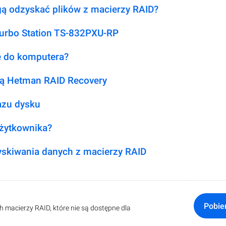
ą odzyskać plików z macierzy RAID?
urbo Station TS-832PXU-RP
je do komputera?
ą Hetman RAID Recovery
azu dysku
użytkownika?
skiwania danych z macierzy RAID
Pobie
macierzy RAID, które nie są dostępne dla