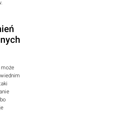
w.
mień
anych
P może
owiednim
aki
anie
rbo
je