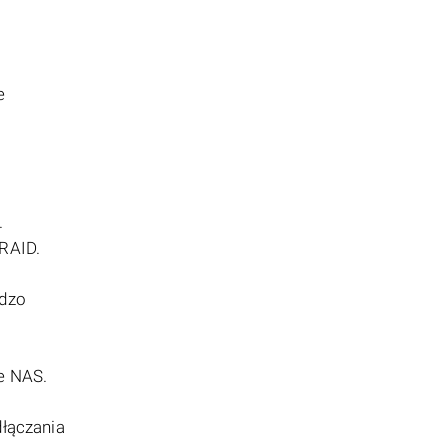
e
.
RAID.
rdzo
ze NAS.
dłączania