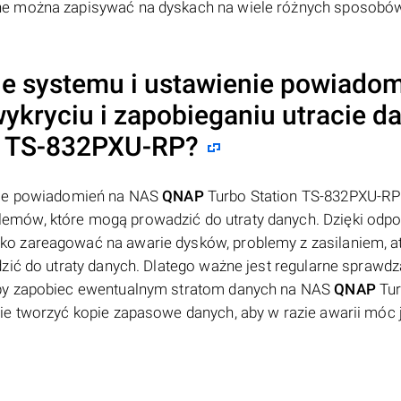
ne można zapisywać na dyskach na wiele różnych sposobó
ie systemu i ustawienie powiado
ryciu i zapobieganiu utracie d
n TS-832PXU-RP?
enie powiadomień na NAS
QNAP
Turbo Station TS-832PXU-R
emów, które mogą prowadzić do utraty danych. Dzięki odp
o zareagować na awarie dysków, problemy z zasilaniem, at
zić do utraty danych. Dlatego ważne jest regularne sprawdz
aby zapobiec ewentualnym stratom danych na NAS
QNAP
Tu
ie tworzyć kopie zapasowe danych, aby w razie awarii móc 