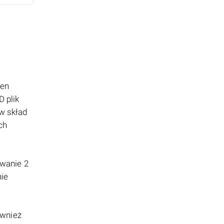
ten
 plik
w skład
ch
ywanie 2
nie
wnież