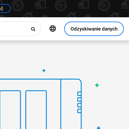
ać
Odzyskiwanie danych