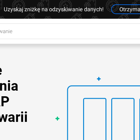
Uzyskaj zniżkę na odzyskiwanie danych!
Otrzym
e
nia
AP
warii