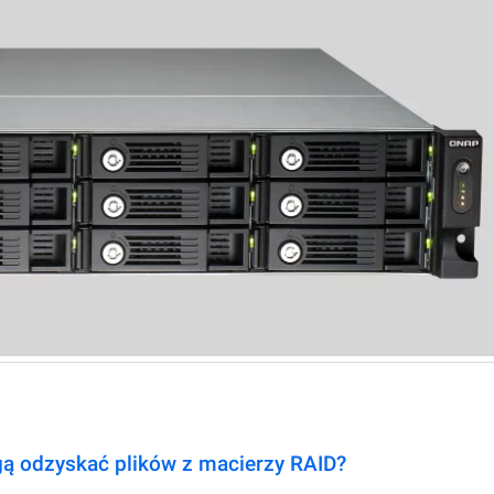
ą odzyskać plików z macierzy RAID?