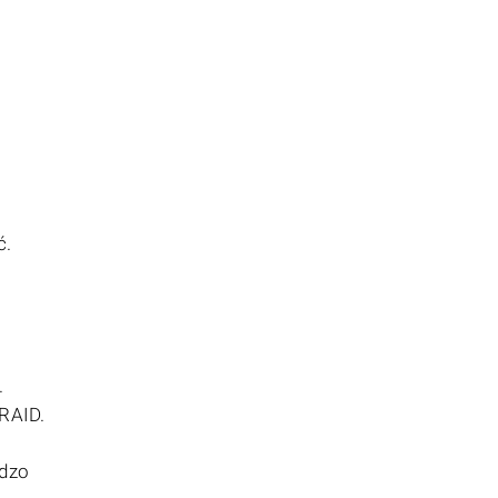
ć.
.
RAID.
rdzo