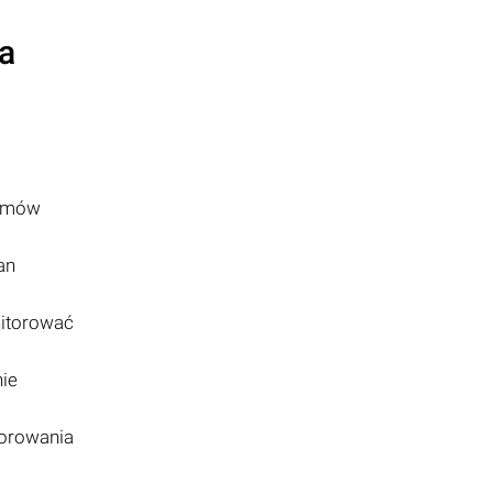
na
lemów
an
nitorować
nie
torowania