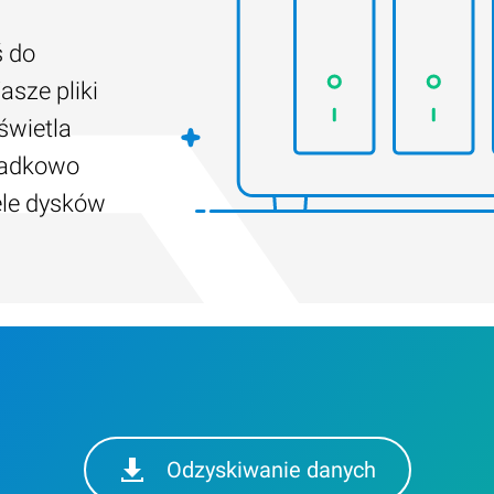
ś do
asze pliki
świetla
padkowo
ele dysków
Odzyskiwanie danych