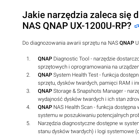
Jakie narzędzia zaleca się 
NAS
QNAP
UX-1200U-RP?
Do diagnozowania awarii sprzętu na NAS
QNAP
UX
QNAP
Diagnostic Tool - narzędzie dostarc
sprzętowych i oprogramowania na urządze
QNAP
System Health Test - funkcja dostępn
sprzętu, dysków twardych, pamięci RAM i i
QNAP
Storage & Snapshots Manager - narz
wydajność dysków twardych i ich stan zdro
QNAP
NAS Health Scan - funkcja dostępna 
systemu w poszukiwaniu potencjalnych pr
Narzędzia diagnostyczne dostępne w syste
stanu dysków twardych) i logi systemowe (d