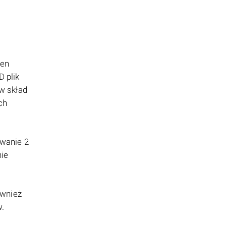
ten
 plik
w skład
ch
ywanie 2
nie
wnież
w.