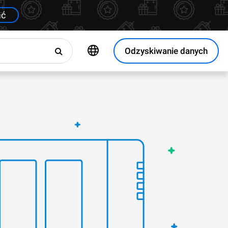
ać
Odzyskiwanie danych