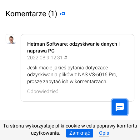
Komentarze (1)
Hetman Software: odzyskiwanie danych i
naprawa PC
2022.08.9 12:31
#
Jeśli macie jakieś pytania dotyczące
odzyskiwania plików z NAS VS-6016 Pro,
proszę zapytać ich w komentarzach.
Odpowiedzieć
Ta strona wykorzystuje pliki cookie w celu poprawy komfortu
Zostawcie komentarz
użytkowania.
Opis
Zamknąć