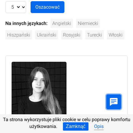
Na innych językach:
Angielski
Niemiecki
Hiszpański
Ukraiński
Rosyjski
Turecki
Włoski
Ta strona wykorzystuje pliki cookie w celu poprawy komfortu
użytkowania.
Opis
Zamknąć
Autor:
Oksana Volyniuk
, Pisarz techniczny