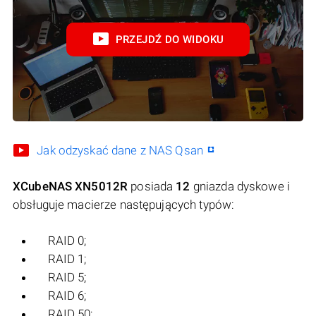
PRZEJDŹ DO WIDOKU
Jak odzyskać dane z NAS Qsan
XCubeNAS XN5012R
posiada
12
gniazda dyskowe i
obsługuje macierze następujących typów:
RAID 0;
RAID 1;
RAID 5;
RAID 6;
RAID 50;