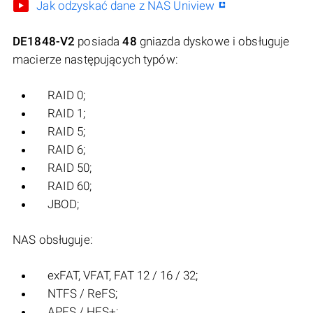
Jak odzyskać dane z NAS Uniview
DE1848-V2
posiada
48
gniazda dyskowe i obsługuje
macierze następujących typów:
RAID 0;
RAID 1;
RAID 5;
RAID 6;
RAID 50;
RAID 60;
JBOD;
NAS obsługuje:
exFAT, VFAT, FAT 12 / 16 / 32;
NTFS / ReFS;
APFS / HFS+;