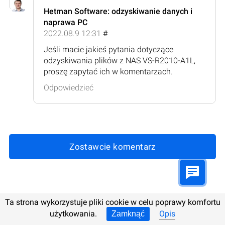
Hetman Software: odzyskiwanie danych i
naprawa PC
2022.08.9 12:31
#
Jeśli macie jakieś pytania dotyczące
odzyskiwania plików z NAS VS-R2010-A1L,
proszę zapytać ich w komentarzach.
Odpowiedzieć
Zostawcie komentarz
Zaktualizowano:
2025.10.19 13:00
Ta strona wykorzystuje pliki cookie w celu poprawy komfortu
użytkowania.
Opis
Zamknąć