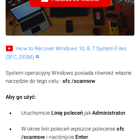
How to Recover Windows 10, 8, 7 System Files
(SFC, DISM)
System operacyjny Windows posiada również własne
narzędzie do tego celu -
sfc /scannow
Aby go użyć:
Uruchomcie
Linię poleceń
jak
Administrator
.
W oknie linii poleceń wpiszcie polecenie
sfc
/scannow
i naciśnijcie
Enter
.