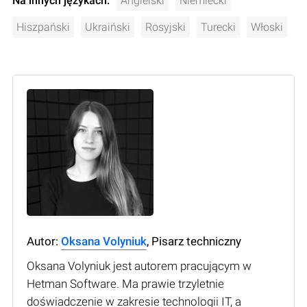
Na innych językach:
Angielski
Niemiecki
Hiszpański
Ukraiński
Rosyjski
Turecki
Włoski
Autor:
Oksana Volyniuk
, Pisarz techniczny
Oksana Volyniuk jest autorem pracującym w
Hetman Software. Ma prawie trzyletnie
doświadczenie w zakresie technologii IT, a