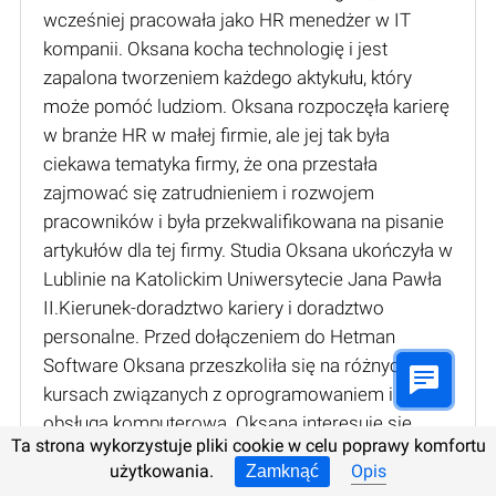
wcześniej pracowała jako HR menedżer w IT
kompanii. Oksana kocha technologię i jest
zapalona tworzeniem każdego aktykułu, który
może pomóć ludziom. Oksana rozpoczęła karierę
w branże HR w małej firmie, ale jej tak była
ciekawa tematyka firmy, że ona przestała
zajmować się zatrudnieniem i rozwojem
pracowników i była przekwalifikowana na pisanie
artykułów dla tej firmy. Studia Oksana ukończyła w
Lublinie na Katolickim Uniwersytecie Jana Pawła
II.Kierunek-doradztwo kariery i doradztwo
personalne. Przed dołączeniem do Hetman
Software Oksana przeszkoliła się na różnych
kursach związanych z oprogramowaniem i dobrą
obsługą komputerową. Oksana interesuje się
Ta strona wykorzystuje pliki cookie w celu poprawy komfortu
wszelkiego rodzaju technologiami przez cały czas
użytkowania.
Opis
Zamknąć
pracy w firmie Hetman Software i czas od czasu