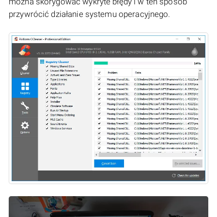
można skorygować wykryte błędy i w ten sposób
przywrócić działanie systemu operacyjnego.